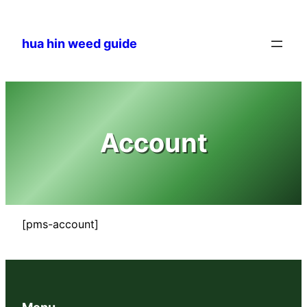
Aller
au
hua hin weed guide
contenu
Account
[pms-account]